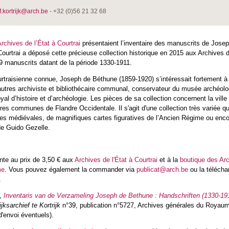
f.kortrijk@arch.be
- +32 (0)56 21 32 68
rchives de l’État à Courtrai
présentaient l’inventaire des manuscrits de Jose
Courtrai a déposé cette précieuse collection historique en 2015 aux Archives d
9 manuscrits datant de la période 1330-1911.
urtraisienne connue, Joseph de Béthune (1859-1920) s’intéressait fortement à l
e autres archiviste et bibliothécaire communal, conservateur du musée archéolo
yal d’histoire et d’archéologie. Les pièces de sa collection concernent la ville
es communes de Flandre Occidentale. Il s'agit d'une collection très variée 
s médiévales, de magnifiques cartes figuratives de l’Ancien Régime ou enc
e Guido Gezelle.
ente au prix de 3,50 € aux
Archives de l'État à Courtrai
et à la
boutique des Ar
me
. Vous pouvez également la commander via
publicat@arch.be
ou la télécha
.
,
Inventaris van de Verzameling Joseph de Bethune : Handschriften (1330-19
jksarchief te Kortrijk
n°39, publication n°5727, Archives générales du Royaum
d'envoi éventuels).