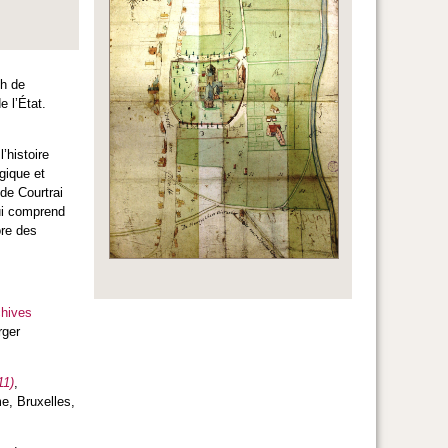
ph de
e l’État.
’histoire
gique et
 de Courtrai
qui comprend
ore des
chives
rger
11)
,
e, Bruxelles,