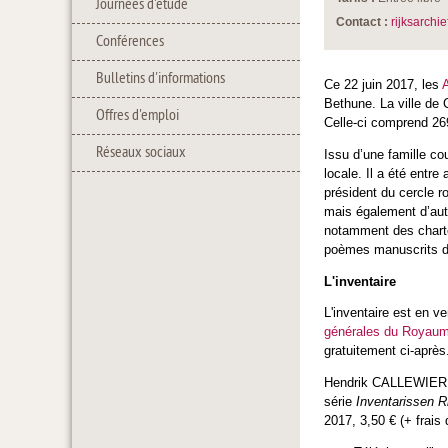
Journées d'étude
Contact :
rijksarchie
Conférences
Bulletins d'informations
Ce 22 juin 2017, les
A
Bethune. La ville de 
Offres d'emploi
Celle-ci comprend 26
Réseaux sociaux
Issu d’une famille co
locale. Il a été entr
président du cercle ro
mais également d’autr
notamment des charte
poèmes manuscrits d
L'inventaire
L'inventaire est en v
générales du Royau
gratuitement ci-après
Hendrik CALLEWIER
série
Inventarissen Ri
2017, 3,50 € (+ frais 