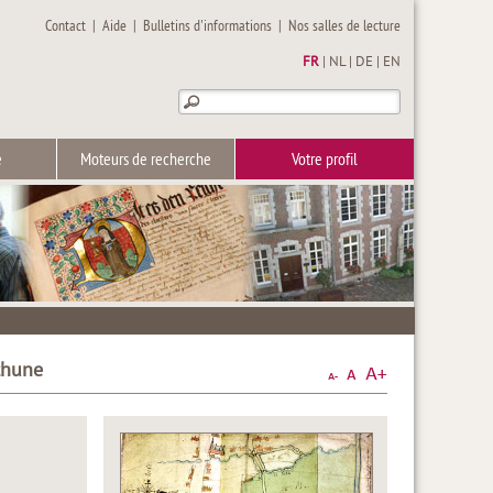
Contact
|
Aide
|
Bulletins d'informations
|
Nos salles de lecture
FR
|
NL
|
DE
|
EN
e
Moteurs de recherche
Votre profil
thune