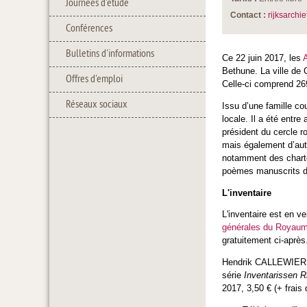
Journées d'étude
Contact :
rijksarchie
Conférences
Bulletins d'informations
Ce 22 juin 2017, les
A
Bethune. La ville de 
Offres d'emploi
Celle-ci comprend 26
Réseaux sociaux
Issu d’une famille co
locale. Il a été entr
président du cercle ro
mais également d’autr
notamment des charte
poèmes manuscrits d
L'inventaire
L'inventaire est en v
générales du Royau
gratuitement ci-après
Hendrik CALLEWIER
série
Inventarissen Ri
2017, 3,50 € (+ frais 