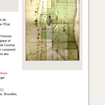
ph de
e l’État.
’histoire
gique et
 de Courtrai
qui comprend
ore des
chives
rger
11)
,
e, Bruxelles,