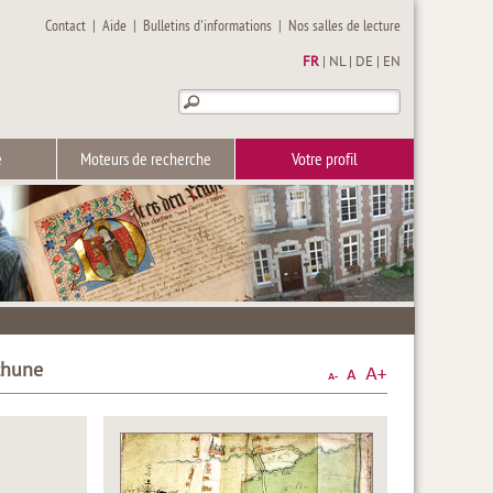
Contact
|
Aide
|
Bulletins d'informations
|
Nos salles de lecture
FR
|
NL
|
DE
|
EN
e
Moteurs de recherche
Votre profil
thune