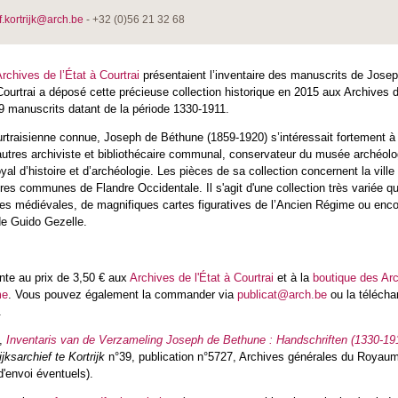
f.kortrijk@arch.be
- +32 (0)56 21 32 68
rchives de l’État à Courtrai
présentaient l’inventaire des manuscrits de Jose
Courtrai a déposé cette précieuse collection historique en 2015 aux Archives d
9 manuscrits datant de la période 1330-1911.
urtraisienne connue, Joseph de Béthune (1859-1920) s’intéressait fortement à l
e autres archiviste et bibliothécaire communal, conservateur du musée archéolo
yal d’histoire et d’archéologie. Les pièces de sa collection concernent la ville
es communes de Flandre Occidentale. Il s'agit d'une collection très variée 
s médiévales, de magnifiques cartes figuratives de l’Ancien Régime ou enc
e Guido Gezelle.
ente au prix de 3,50 € aux
Archives de l'État à Courtrai
et à la
boutique des Ar
me
. Vous pouvez également la commander via
publicat@arch.be
ou la télécha
.
,
Inventaris van de Verzameling Joseph de Bethune : Handschriften (1330-19
jksarchief te Kortrijk
n°39, publication n°5727, Archives générales du Royaum
d'envoi éventuels).