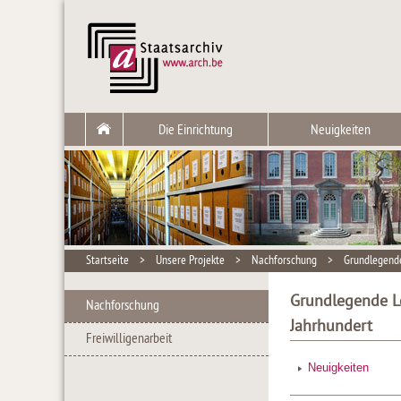
Die Einrichtung
Neuigkeiten
Startseite
>
Unsere Projekte
>
Nachforschung
>
Grundlegende 
Grundlegende Lo
Nachforschung
Jahrhundert
Freiwilligenarbeit
Neuigkeiten