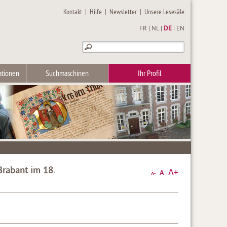
Kontakt
|
Hilfe
|
Newsletter
|
Unsere Lesesäle
FR
|
NL
|
DE
|
EN
ationen
Suchmaschinen
Ihr Profil
Brabant im 18.