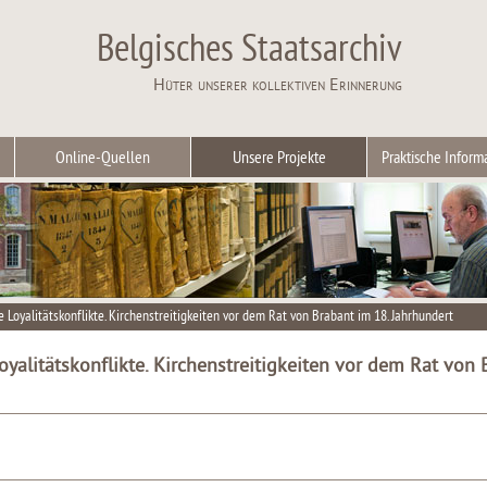
Belgisches Staatsarchiv
Hüter unserer kollektiven Erinnerung
Online-Quellen
Unsere Projekte
Praktische Inform
Loyalitätskonflikte. Kirchenstreitigkeiten vor dem Rat von Brabant im 18. Jahrhundert
yalitätskonflikte. Kirchenstreitigkeiten vor dem Rat von 