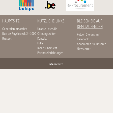
HAUPTSITZ
NÜTZLICHE LINKS
BLEIBEN SIE AUF
DEM LAUFENDEN
Generalstaatsarchiv
Unsere Lesesäle
Rue de Ruysbroeck 2 - 1000
Öffnungszeiten
Folgen Sie uns auf
Brüssel
Kontakt
Facebook!
Hilfe
Abonnieren Sie unseren
Inhaltsübersicht
Newsletter
Partnereinrichtungen
Datenschutz
–