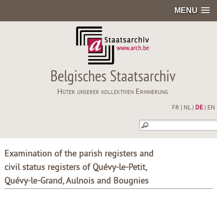
MENU
Belgisches Staatsarchiv
Hüter unserer kollektiven Erinnerung
FR
|
NL
|
DE
|
EN
Examination of the parish registers and
civil status registers of Quévy-le-Petit,
Quévy-le-Grand, Aulnois and Bougnies