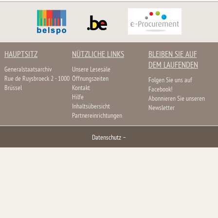
HAUPTSITZ
NÜTZLICHE LINKS
BLEIBEN SIE AUF
DEM LAUFENDEN
Generalstaatsarchiv
Unsere Lesesäle
Rue de Ruysbroeck 2 - 1000
Öffnungszeiten
Folgen Sie uns auf
Brüssel
Kontakt
Facebook!
Hilfe
Abonnieren Sie unseren
Inhaltsübersicht
Newsletter
Partnereinrichtungen
Datenschutz
–