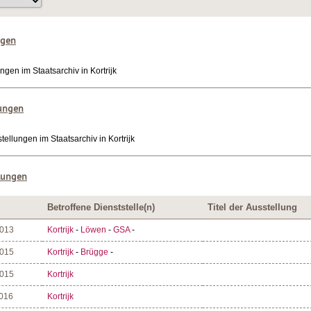
ngen
ngen im Staatsarchiv in Kortrijk
lungen
ellungen im Staatsarchiv in Kortrijk
lungen
Betroffene Dienststelle(n)
Titel der Ausstellung
2013
Kortrijk
-
Löwen
-
GSA
-
2015
Kortrijk
-
Brügge
-
2015
Kortrijk
2016
Kortrijk