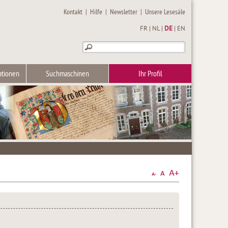
Kontakt
|
Hilfe
|
Newsletter
|
Unsere Lesesäle
FR
|
NL
|
DE
|
EN
ationen
Suchmaschinen
Ihr Profil