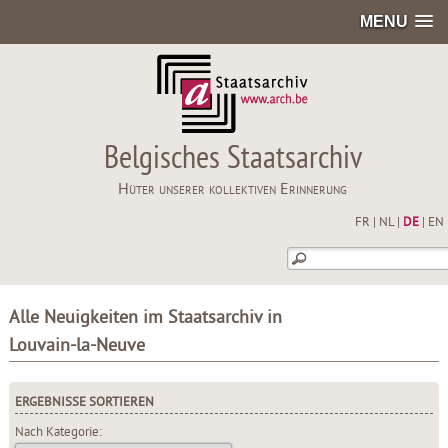
MENU
Belgisches Staatsarchiv
Hüter unserer kollektiven Erinnerung
FR
|
NL
|
DE
|
EN
Alle Neuigkeiten im Staatsarchiv in
Louvain-la-Neuve
ERGEBNISSE SORTIEREN
Nach Kategorie: