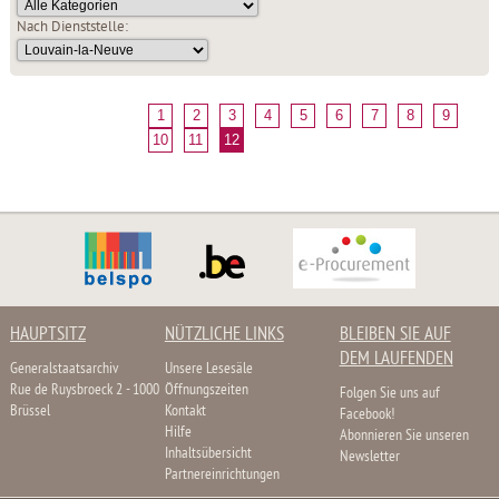
Nach Dienststelle:
1
2
3
4
5
6
7
8
9
10
11
12
HAUPTSITZ
NÜTZLICHE LINKS
BLEIBEN SIE AUF
DEM LAUFENDEN
Generalstaatsarchiv
Unsere Lesesäle
Rue de Ruysbroeck 2 - 1000
Öffnungszeiten
Folgen Sie uns auf
Brüssel
Kontakt
Facebook!
Hilfe
Abonnieren Sie unseren
Inhaltsübersicht
Newsletter
Partnereinrichtungen