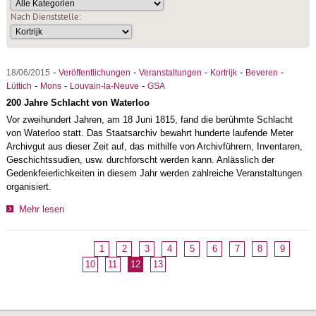
Nach Dienststelle:
-
-
-
-
-
18/06/2015
Veröffentlichungen
Veranstaltungen
Kortrijk
Beveren
-
-
-
Lüttich
Mons
Louvain-la-Neuve
GSA
200 Jahre Schlacht von Waterloo
Vor zweihundert Jahren, am 18 Juni 1815, fand die berühmte Schlacht
von Waterloo statt. Das Staatsarchiv bewahrt hunderte laufende Meter
Archivgut aus dieser Zeit auf, das mithilfe von Archivführern, Inventaren,
Geschichtssudien, usw. durchforscht werden kann. Anlässlich der
Gedenkfeierlichkeiten in diesem Jahr werden zahlreiche Veranstaltungen
organisiert.
Mehr lesen
1
2
3
4
5
6
7
8
9
10
11
12
13