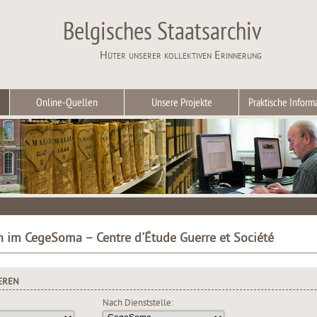
Belgisches Staatsarchiv
Hüter unserer kollektiven Erinnerung
Online-Quellen
Unsere Projekte
Praktische Inform
n im CegeSoma – Centre d'Étude Guerre et Société
EREN
Nach Dienststelle: