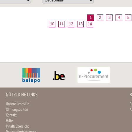
1
2
3
4
5
10
11
12
13
14
NÜTZLICHE LINKS
B
Unsere Lesesäle
F
Öffnungszeiten
A
Kontakt
Hilfe
Inhaltsübersicht