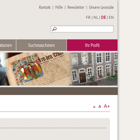
Kontakt
|
Hilfe
|
Newsletter
|
Unsere Lesesäle
FR
|
NL
|
DE
|
EN
ationen
Suchmaschinen
Ihr Profil