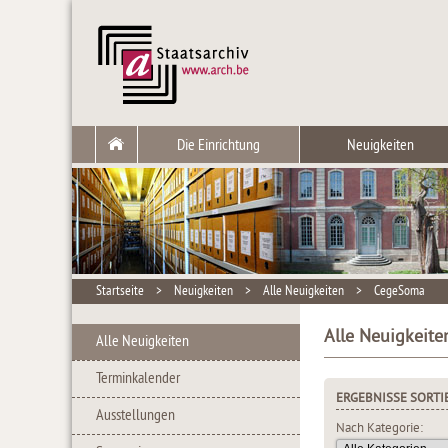
Die Einrichtung
Neuigkeiten
Startseite
>
Neuigkeiten
>
Alle Neuigkeiten
>
CegeSoma
Alle Neuigkeite
Alle Neuigkeiten
Terminkalender
ERGEBNISSE SORTI
Ausstellungen
Nach Kategorie: