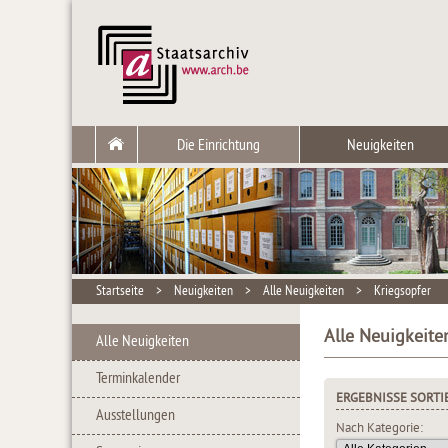
Die Einrichtung
Neuigkeiten
Startseite
>
Neuigkeiten
>
Alle Neuigkeiten
>
Kriegsopfer
Alle Neuigkeite
Alle Neuigkeiten
Terminkalender
ERGEBNISSE SORTI
Ausstellungen
Nach Kategorie: