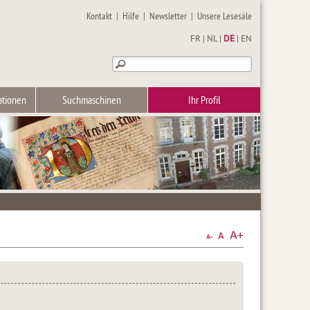
Kontakt
|
Hilfe
|
Newsletter
|
Unsere Lesesäle
FR
|
NL
|
DE
|
EN
ationen
Suchmaschinen
Ihr Profil