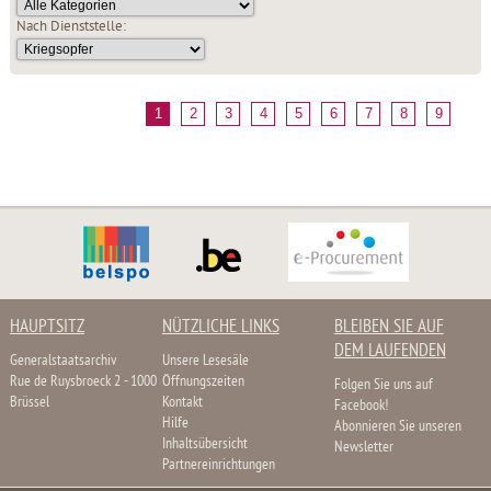
Nach Dienststelle:
1
2
3
4
5
6
7
8
9
HAUPTSITZ
NÜTZLICHE LINKS
BLEIBEN SIE AUF
DEM LAUFENDEN
Generalstaatsarchiv
Unsere Lesesäle
Rue de Ruysbroeck 2 - 1000
Öffnungszeiten
Folgen Sie uns auf
Brüssel
Kontakt
Facebook!
Hilfe
Abonnieren Sie unseren
Inhaltsübersicht
Newsletter
Partnereinrichtungen