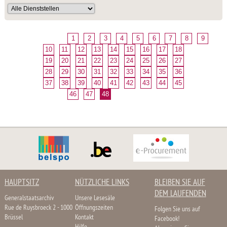
1
2
3
4
5
6
7
8
9
10
11
12
13
14
15
16
17
18
19
20
21
22
23
24
25
26
27
28
29
30
31
32
33
34
35
36
37
38
39
40
41
42
43
44
45
46
47
48
HAUPTSITZ
NÜTZLICHE LINKS
BLEIBEN SIE AUF
DEM LAUFENDEN
Generalstaatsarchiv
Unsere Lesesäle
Rue de Ruysbroeck 2 - 1000
Öffnungszeiten
Folgen Sie uns auf
Brüssel
Kontakt
Facebook!