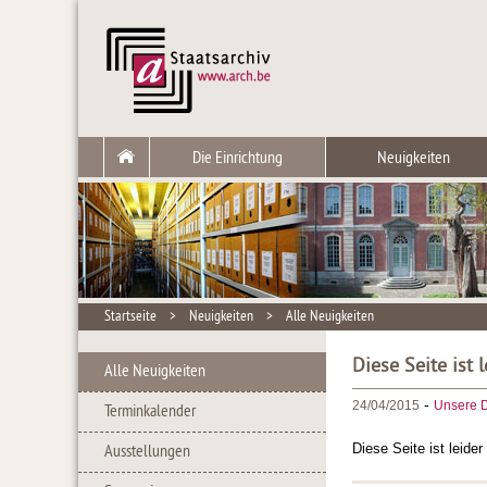
Die Einrichtung
Neuigkeiten
Startseite
>
Neuigkeiten
>
Alle Neuigkeiten
Diese Seite ist 
Alle Neuigkeiten
-
24/04/2015
Unsere D
Terminkalender
Diese Seite ist leide
Ausstellungen