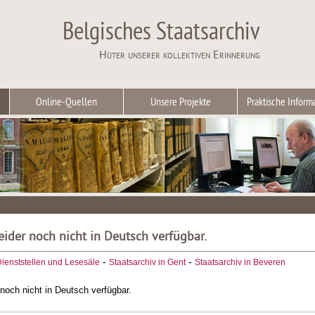
Belgisches Staatsarchiv
Hüter unserer kollektiven Erinnerung
Online-Quellen
Unsere Projekte
Praktische Inform
leider noch nicht in Deutsch verfügbar.
-
-
ienststellen und Lesesäle
Staatsarchiv in Gent
Staatsarchiv in Beveren
r noch nicht in Deutsch verfügbar.