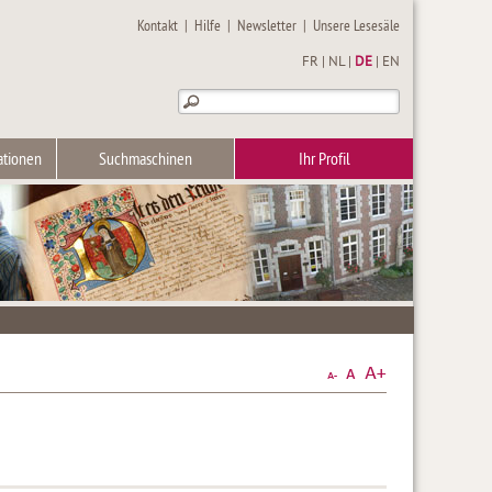
Kontakt
|
Hilfe
|
Newsletter
|
Unsere Lesesäle
FR
|
NL
|
DE
|
EN
ationen
Suchmaschinen
Ihr Profil