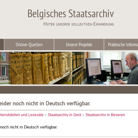
Belgisches Staatsarchiv
Hüter unserer kollektiven Erinnerung
Online-Quellen
Unsere Projekte
Praktische Inform
leider noch nicht in Deutsch verfügbar.
-
-
ienststellen und Lesesäle
Staatsarchiv in Gent
Staatsarchiv in Beveren
r noch nicht in Deutsch verfügbar.