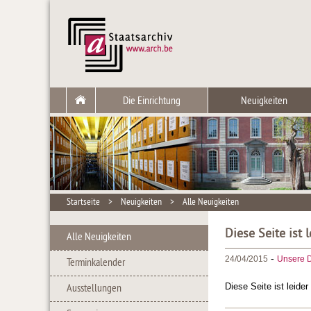
Die Einrichtung
Neuigkeiten
Startseite
>
Neuigkeiten
>
Alle Neuigkeiten
Diese Seite ist 
Alle Neuigkeiten
-
24/04/2015
Unsere D
Terminkalender
Diese Seite ist leide
Ausstellungen