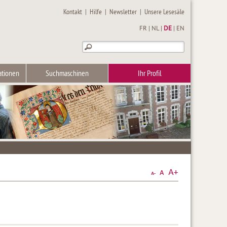
Kontakt
|
Hilfe
|
Newsletter
|
Unsere Lesesäle
FR
|
NL
|
DE
|
EN
ationen
Suchmaschinen
Ihr Profil