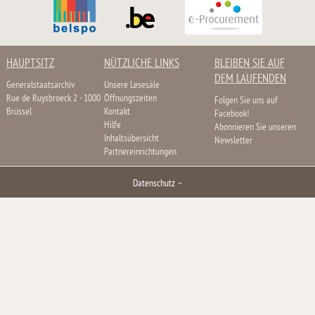
HAUPTSITZ
NÜTZLICHE LINKS
BLEIBEN SIE AUF
DEM LAUFENDEN
Generalstaatsarchiv
Unsere Lesesäle
Rue de Ruysbroeck 2 - 1000
Öffnungszeiten
Folgen Sie uns auf
Brüssel
Kontakt
Facebook!
Hilfe
Abonnieren Sie unseren
Inhaltsübersicht
Newsletter
Partnereinrichtungen
Datenschutz
–