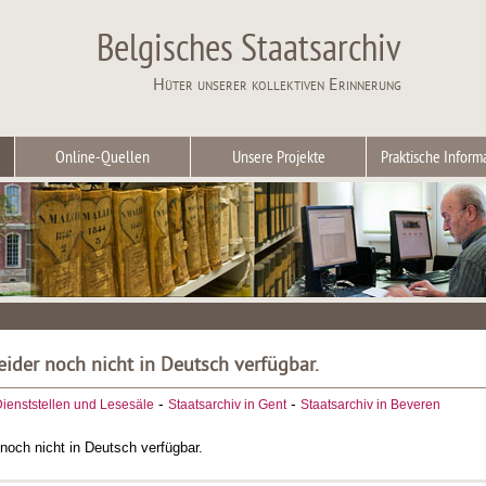
Belgisches Staatsarchiv
Hüter unserer kollektiven Erinnerung
Online-Quellen
Unsere Projekte
Praktische Inform
leider noch nicht in Deutsch verfügbar.
-
-
ienststellen und Lesesäle
Staatsarchiv in Gent
Staatsarchiv in Beveren
r noch nicht in Deutsch verfügbar.