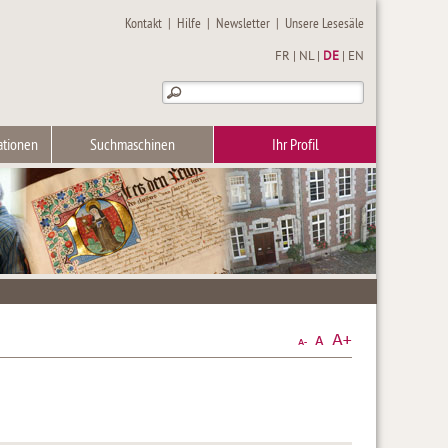
Kontakt
|
Hilfe
|
Newsletter
|
Unsere Lesesäle
FR
|
NL
|
DE
|
EN
ationen
Suchmaschinen
Ihr Profil