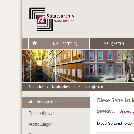
Die Einrichtung
Neuigkeiten
Startseite
>
Neuigkeiten
>
Alle Neuigkeiten
Diese Seite ist 
Alle Neuigkeiten
-
24/04/2015
Unsere D
Terminkalender
Diese Seite ist leide
Ausstellungen