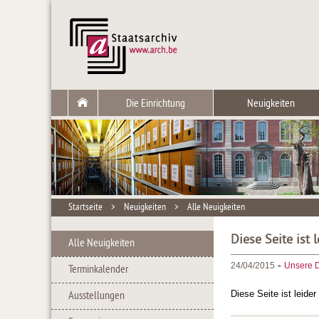
Die Einrichtung
Neuigkeiten
Startseite
>
Neuigkeiten
>
Alle Neuigkeiten
Diese Seite ist 
Alle Neuigkeiten
-
24/04/2015
Unsere D
Terminkalender
Diese Seite ist leide
Ausstellungen