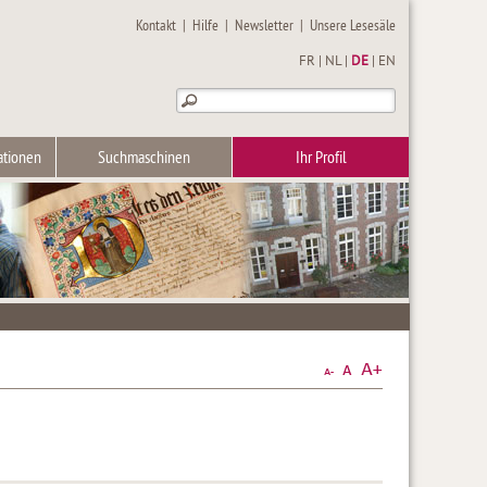
Kontakt
|
Hilfe
|
Newsletter
|
Unsere Lesesäle
FR
|
NL
|
DE
|
EN
ationen
Suchmaschinen
Ihr Profil