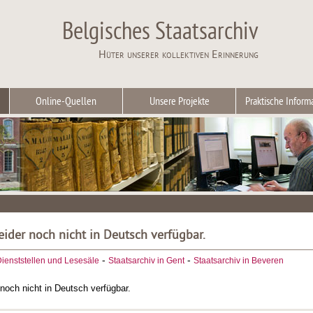
Belgisches Staatsarchiv
Hüter unserer kollektiven Erinnerung
Online-Quellen
Unsere Projekte
Praktische Inform
leider noch nicht in Deutsch verfügbar.
-
-
ienststellen und Lesesäle
Staatsarchiv in Gent
Staatsarchiv in Beveren
r noch nicht in Deutsch verfügbar.