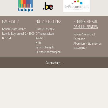
HAUPTSITZ
NÜTZLICHE LINKS
BLEIBEN SIE AUF
DEM LAUFENDEN
Generalstaatsarchiv
Unsere Lesesäle
Rue de Ruysbroeck 2 - 1000
Öffnungszeiten
Folgen Sie uns auf
Brüssel
Kontakt
Facebook!
Hilfe
Abonnieren Sie unseren
Inhaltsübersicht
Newsletter
Partnereinrichtungen
Datenschutz
–