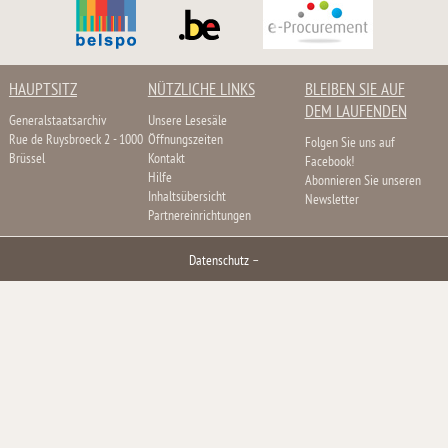
HAUPTSITZ
NÜTZLICHE LINKS
BLEIBEN SIE AUF
DEM LAUFENDEN
Generalstaatsarchiv
Unsere Lesesäle
Rue de Ruysbroeck 2 - 1000
Öffnungszeiten
Folgen Sie uns auf
Brüssel
Kontakt
Facebook!
Hilfe
Abonnieren Sie unseren
Inhaltsübersicht
Newsletter
Partnereinrichtungen
Datenschutz
–