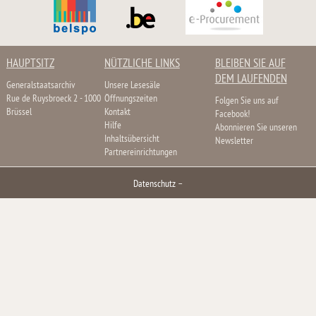
HAUPTSITZ
NÜTZLICHE LINKS
BLEIBEN SIE AUF
DEM LAUFENDEN
Generalstaatsarchiv
Unsere Lesesäle
Rue de Ruysbroeck 2 - 1000
Öffnungszeiten
Folgen Sie uns auf
Brüssel
Kontakt
Facebook!
Hilfe
Abonnieren Sie unseren
Inhaltsübersicht
Newsletter
Partnereinrichtungen
Datenschutz
–