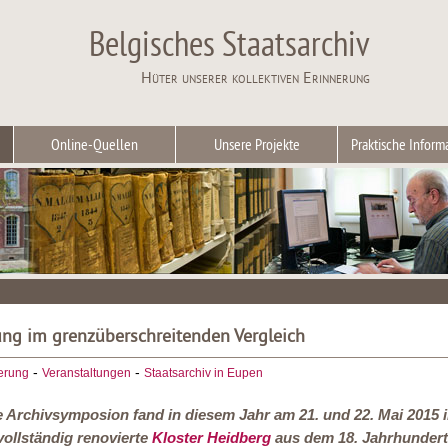
Belgisches Staatsarchiv
Hüter unserer kollektiven Erinnerung
Online-Quellen
Unsere Projekte
Praktische Inform
ng im grenzüberschreitenden Vergleich
-
-
erung
Veranstaltungen
Staatsarchiv in Eupen
le Archivsymposion
fand in diesem Jahr am 21. und 22. Mai 2015 
 vollständig renovierte
Kloster Heidberg
aus dem 18. Jahrhundert 