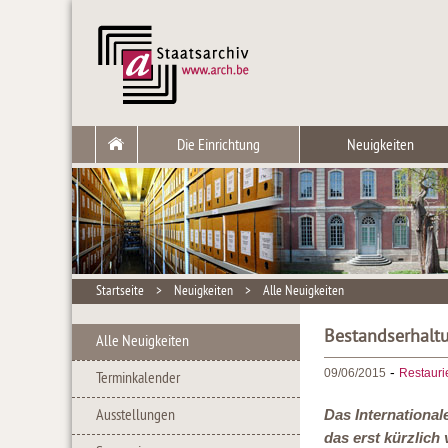
Die Einrichtung
Neuigkeiten
Startseite
>
Neuigkeiten
>
Alle Neuigkeiten
Bestandserhaltu
Alle Neuigkeiten
-
09/06/2015
Restauri
Terminkalender
Ausstellungen
Das
Internationa
das erst kürzlich