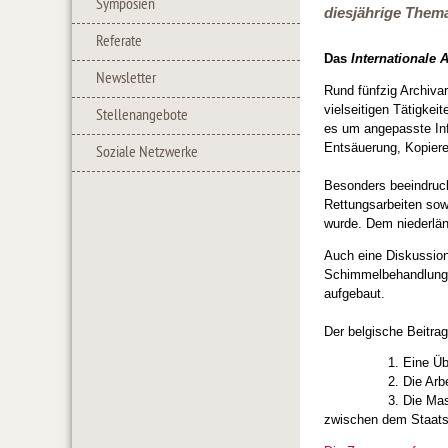
Symposien
diesjährige Them
Referate
Das
Internationale
Newsletter
Rund fünfzig Archiva
vielseitigen Tätigke
Stellenangebote
es um angepasste Inf
Entsäuerung, Kopiere
Soziale Netzwerke
Besonders beeindruck
Rettungsarbeiten sow
wurde. Dem niederlän
Auch eine Diskussion
Schimmelbehandlung) 
aufgebaut.
Der belgische Beitrag
1. Eine Übersicht 
2. Die Arbeitsweis
3. Die Massenbehan
zwischen dem Staats