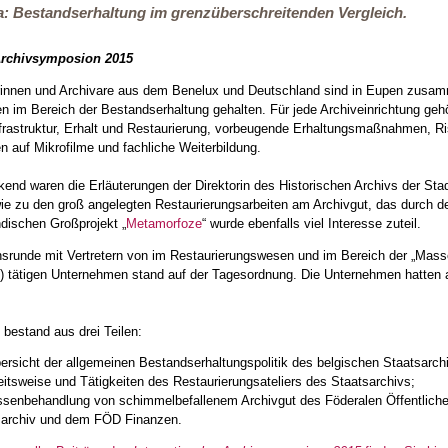
a: Bestandserhaltung im grenzüberschreitenden Vergleich.
 Archivsymposion 2015
rinnen und Archivare aus dem Benelux und Deutschland sind in Eupen zusam
iten im Bereich der Bestandserhaltung gehalten. Für jede Archiveinrichtung g
rastruktur, Erhalt und Restaurierung, vorbeugende Erhaltungsmaßnahmen, Ris
n auf Mikrofilme und fachliche Weiterbildung.
end waren die Erläuterungen der Direktorin des Historischen Archivs der St
ie zu den groß angelegten Restaurierungsarbeiten am Archivgut, das durch 
dischen Großprojekt „
Metamorfoze
“ wurde ebenfalls viel Interesse zuteil.
srunde mit Vertretern von im Restaurierungswesen und im Bereich der „Mass
tätigen Unternehmen stand auf der Tagesordnung. Die Unternehmen hatten a
 bestand aus drei Teilen:
der allgemeinen Bestandserhaltungspolitik des belgischen Staatsarchiv
e und Tätigkeiten des Restaurierungsateliers des Staatsarchivs;
dlung von schimmelbefallenem Archivgut des Föderalen Öffentlichen D
archiv und dem FÖD Finanzen.