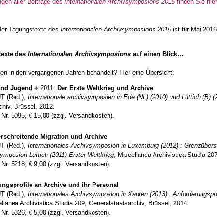
en aller Beiträge des
Internationalen Archivsymposions
2015
finden Sie hie
 der Tagungstexte des
Internationalen Archivsymposions 2015
ist für Mai 201
texte des
Internationalen Archivsymposions
auf einen Blick…
n in den vergangenen Jahren behandelt? Hier eine Übersicht:
und Jugend +
2011:
Der Erste Weltkrieg und Archive
 (Red.),
Internationale archivsymposien in Ede (NL) (2010) und Lüttich (B) (
chiv, Brüssel, 2012.
 Nr. 5095, € 15,00 (zzgl. Versandkosten).
rschreitende Migration und Archive
 (Red.),
Internationales Archivsymposion in Luxemburg (2012) : Grenzübersc
mposion Lüttich (2011) Erster Weltkrieg
, Miscellanea Archivistica Studia 20
 Nr. 5218, € 9,00 (zzgl. Versandkosten).
ungsprofile an Archive und ihr Personal
 (Red.),
Internationales Archivsymposion in Xanten (2013) : Anforderungsprof
ellanea Archivistica Studia 209, Generalstaatsarchiv, Brüssel, 2014.
 Nr. 5326, € 5,00 (zzgl. Versandkosten).