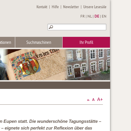
Kontakt
|
Hilfe
|
Newsletter
|
Unsere Lesesäle
FR
|
NL
|
DE
|
EN
ationen
Suchmaschinen
Ihr Profil
in Eupen statt. Die wunderschöne Tagungsstätte –
– eignete sich perfekt zur Reflexion über das