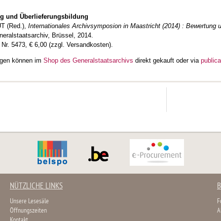
g und Überlieferungsbildung
 (Red.),
Internationales Archivsymposion in Maastricht (2014) : Bewertung u
neralstaatsarchiv, Brüssel, 2014.
 Nr. 5473, € 6,00 (zzgl. Versandkosten).
ungen können im
Shop des Generalstaatsarchivs
direkt gekauft oder via
public
NÜTZLICHE LINKS
B
Unsere Lesesäle
F
Öffnungszeiten
A
Kontakt