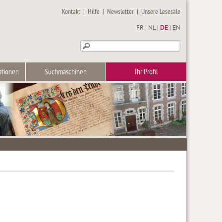
Kontakt
|
Hilfe
|
Newsletter
|
Unsere Lesesäle
FR
|
NL
|
DE
|
EN
ationen
Suchmaschinen
Ihr Profil