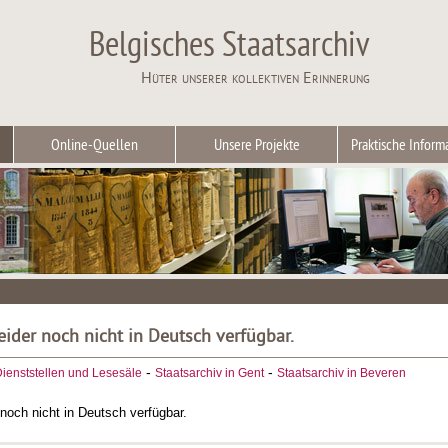
Belgisches Staatsarchiv
Hüter unserer kollektiven Erinnerung
Online-Quellen
Unsere Projekte
Praktische Inform
leider noch nicht in Deutsch verfügbar.
-
-
ienststellen und Lesesäle
Staatsarchiv in Gent
Staatsarchiv in Beveren
r noch nicht in Deutsch verfügbar.