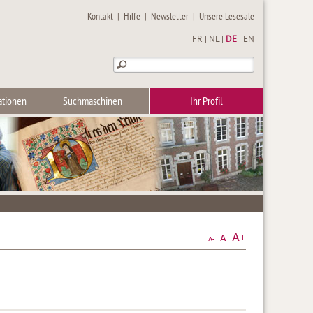
Kontakt
|
Hilfe
|
Newsletter
|
Unsere Lesesäle
FR
|
NL
|
DE
|
EN
ationen
Suchmaschinen
Ihr Profil