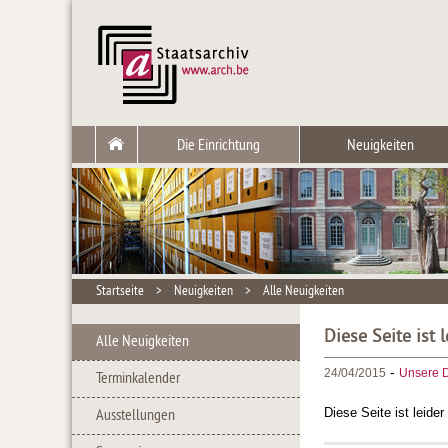
Die Einrichtung
Neuigkeiten
Startseite
>
Neuigkeiten
>
Alle Neuigkeiten
Diese Seite ist 
Alle Neuigkeiten
-
24/04/2015
Unsere D
Terminkalender
Diese Seite ist leide
Ausstellungen