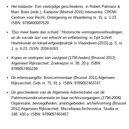
Het kadaster. Een veelzijdige geschiedenis
, in Robert Palmans &
Marc Boes (reds.),
Kadaster
(Mortsel 2016) Intersentia, CROW-
Centrum voor Recht, Onteigening en Waardering nr. 15, p. 1-23.
ISBN: 9789400007529.
“Dus meer baete dan schuld.” Historische vermogensverhoudingen,
en de sociale last van erfrecht en erfbelasting
, in
Tijd-Schrift.
Heemkunde en lokaal-erfgoedpraktijk in Vlaanderen
(2015) jg. 5, nr.
1, p. 6-23. ISSN: 2034-6263.
Kopen en verkopen van vastgoed (1795-heden)
(Brussel 2012)
Algemeen Rijksarchief, Zoekwijzer nr. 38, 20 p. ISBN:
9789057465239.
De erfenisaangifte. Broncommentaar
(Brussel 2011) Algemeen
Rijksarchief, Gids nr. 75, 81 p. ISBN: 9789057463747.
De geschiedenis van de Algemene Administratie van de
Patrimoniumdocumentatie en haar rechtsvoorgangers (1796-2006).
Organisatie, bevoegdheden, ambtsgebieden, archiefvorming
(Brussel
2011) Algemeen Rijksarchief, Miscellanea Archivistica. Studia nr.
198, 430 p. ISBN: 9789057463457.