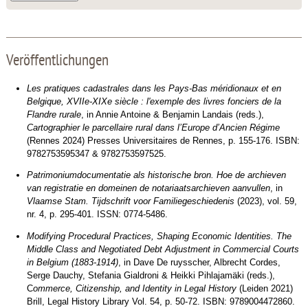
Veröffentlichungen
Les pratiques cadastrales dans les Pays-Bas méridionaux et en
Belgique, XVIIe-XIXe siècle : l'exemple des livres fonciers de la
Flandre rurale
, in Annie Antoine & Benjamin Landais (reds.),
Cartographier le parcellaire rural dans l’Europe d’Ancien Régime
(Rennes 2024) Presses Universitaires de Rennes, p. 155-176. ISBN:
9782753595347 & 9782753597525.
Patrimoniumdocumentatie als historische bron. Hoe de archieven
van registratie en domeinen de notariaatsarchieven aanvullen
, in
Vlaamse Stam. Tijdschrift voor Familiegeschiedenis
(2023), vol. 59,
nr. 4, p. 295-401. ISSN: 0774-5486.
Modifying Procedural Practices, Shaping Economic Identities. The
Middle Class and Negotiated Debt Adjustment in Commercial Courts
in Belgium (1883-1914)
, in Dave De ruysscher, Albrecht Cordes,
Serge Dauchy, Stefania Gialdroni & Heikki Pihlajamäki (reds.),
C
ommerce, Citizenship, and Identity in Legal History
(Leiden 2021)
Brill, Legal History Library Vol. 54, p. 50-72. ISBN: 9789004472860.