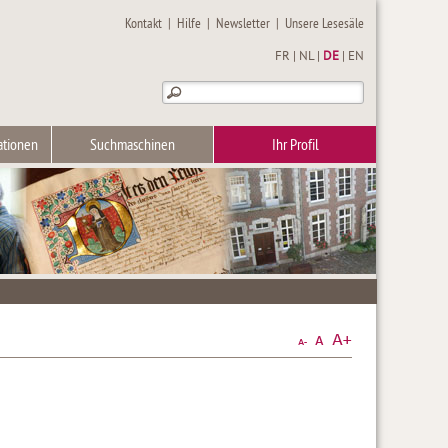
Kontakt
|
Hilfe
|
Newsletter
|
Unsere Lesesäle
FR
|
NL
|
DE
|
EN
ationen
Suchmaschinen
Ihr Profil