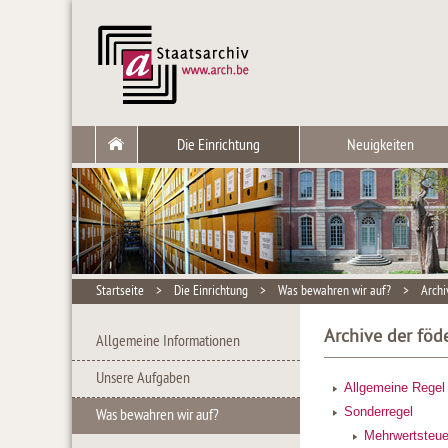
Die Einrichtung
Neuigkeiten
Startseite
>
Die Einrichtung
>
Was bewahren wir auf?
>
Archi
Archive der föd
Allgemeine Informationen
Unsere Aufgaben
Allgemeine Regel
Sonderregel
Was bewahren wir auf?
Mehrwertsteuer